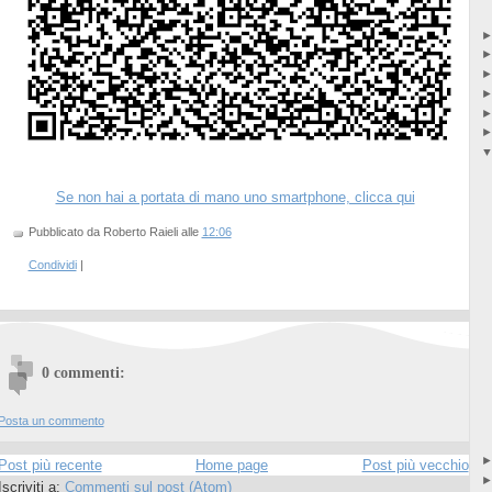
Se non hai a portata di mano uno smartphone, clicca qui
Pubblicato da Roberto Raieli
alle
12:06
Condividi
|
0 commenti:
Posta un commento
Post più recente
Home page
Post più vecchio
Iscriviti a:
Commenti sul post (Atom)