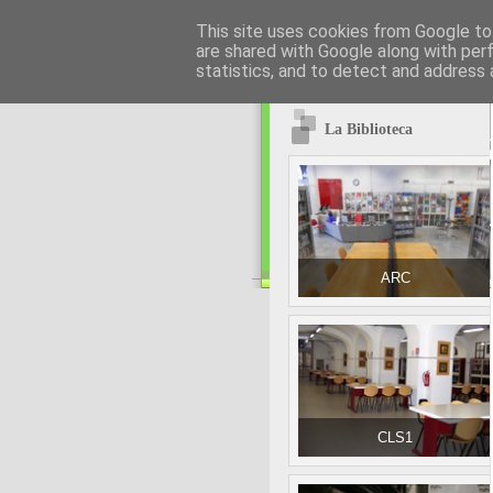
This site uses cookies from Google to 
are shared with Google along with per
statistics, and to detect and address 
La Biblioteca
ARC
CLS1