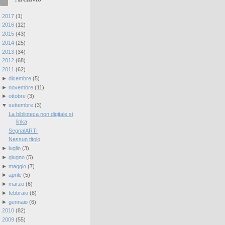
►
2017
(
1
)
►
2016
(
12
)
►
2015
(
43
)
►
2014
(
25
)
►
2013
(
34
)
►
2012
(
68
)
▼
2011
(
62
)
►
dicembre
(
5
)
►
novembre
(
11
)
►
ottobre
(
3
)
▼
settembre
(
3
)
La biblioteca non digitale si
linka
SegnalARTI
Nessun titolo
►
luglio
(
3
)
►
giugno
(
5
)
►
maggio
(
7
)
►
aprile
(
5
)
►
marzo
(
6
)
►
febbraio
(
8
)
►
gennaio
(
6
)
►
2010
(
82
)
►
2009
(
55
)