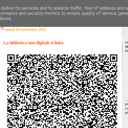
deliver its services and to analyze traffic. Your IP address and 
formance and security metrics to ensure quality of service, gen
abuse.
lunedì 26 settembre 2011
La biblioteca non digitale si linka
Un
bi
R
..
pr
co
pa