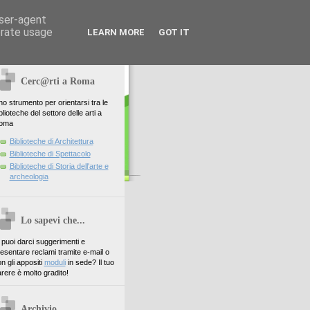
user-agent
erate usage
LEARN MORE
GOT IT
Cerc@rti a Roma
o strumento per orientarsi tra le
blioteche del settore delle arti a
oma
Biblioteche di Architettura
Biblioteche di Spettacolo
Biblioteche di Storia dell'arte e
archeologia
Lo sapevi che...
. puoi darci suggerimenti e
esentare reclami tramite e-mail o
n gli appositi
moduli
in sede? Il tuo
rere è molto gradito!
Archivio