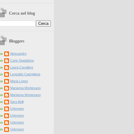
Cerca nel blog
Bloggers
Alessandro
Carlo Spadafora
Laura Cavaliere
Leopoldo Capriglione
Maria Lopez
Marianna Montesano
Marianna Montesano
Sara Belli
Unknown
Unknown
Unknown
Unknown