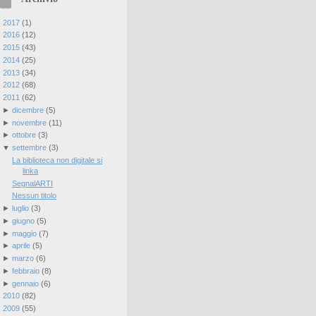
►
2017
(
1
)
►
2016
(
12
)
►
2015
(
43
)
►
2014
(
25
)
►
2013
(
34
)
►
2012
(
68
)
▼
2011
(
62
)
►
dicembre
(
5
)
►
novembre
(
11
)
►
ottobre
(
3
)
▼
settembre
(
3
)
La biblioteca non digitale si
linka
SegnalARTI
Nessun titolo
►
luglio
(
3
)
►
giugno
(
5
)
►
maggio
(
7
)
►
aprile
(
5
)
►
marzo
(
6
)
►
febbraio
(
8
)
►
gennaio
(
6
)
►
2010
(
82
)
►
2009
(
55
)