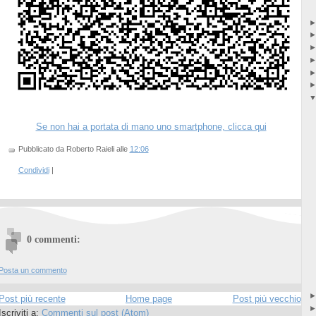
Se non hai a portata di mano uno smartphone, clicca qui
Pubblicato da Roberto Raieli
alle
12:06
Condividi
|
0 commenti:
Posta un commento
Post più recente
Home page
Post più vecchio
Iscriviti a:
Commenti sul post (Atom)