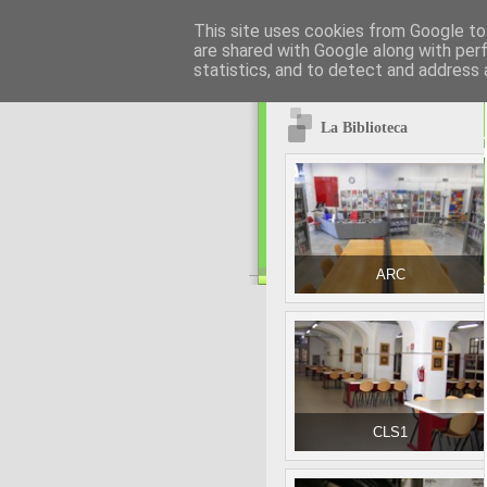
This site uses cookies from Google to 
are shared with Google along with per
statistics, and to detect and address 
La Biblioteca
ARC
CLS1