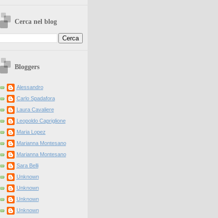
Cerca nel blog
Bloggers
Alessandro
Carlo Spadafora
Laura Cavaliere
Leopoldo Capriglione
Maria Lopez
Marianna Montesano
Marianna Montesano
Sara Belli
Unknown
Unknown
Unknown
Unknown