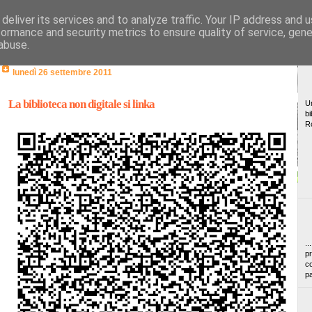
deliver its services and to analyze traffic. Your IP address and 
formance and security metrics to ensure quality of service, gen
abuse.
lunedì 26 settembre 2011
La biblioteca non digitale si linka
Un
bi
R
..
pr
co
pa