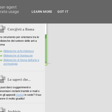
user-agent
erate usage
LEARN MORE
GOT IT
Cerc@rti a Roma
o strumento per orientarsi tra le
blioteche del settore delle arti a
oma
Biblioteche di Architettura
Biblioteche di Spettacolo
Biblioteche di Storia dell'arte e
archeologia
Lo sapevi che...
. puoi darci suggerimenti e
esentare reclami tramite e-mail o
n gli appositi
moduli
in sede? Il tuo
rere è molto gradito!
Archivio