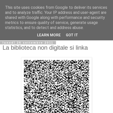
This site uses cookies from Google to deliver its services
Biblio@rti in
and to analyze traffic. Your IP address and user-agent are
shared with Google along with performance and security
metrics to ensure quality of service, generate usage
Il Blog della Biblioteca di Area delle arti per condividere
statistics, and to detect and address abuse.
informazioni iniziative incontri
LEARN MORE
GOT IT
lunedì 26 settembre 2011
La biblioteca non digitale si linka