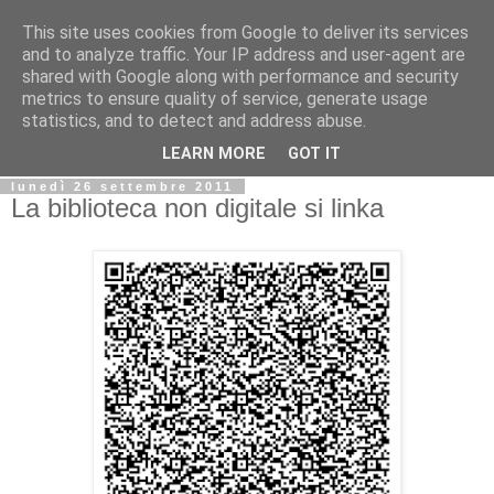
This site uses cookies from Google to deliver its services
Biblio@rti in
and to analyze traffic. Your IP address and user-agent are
shared with Google along with performance and security
metrics to ensure quality of service, generate usage
Il Blog della Biblioteca di Area delle arti per condividere
statistics, and to detect and address abuse.
informazioni iniziative incontri
LEARN MORE
GOT IT
lunedì 26 settembre 2011
La biblioteca non digitale si linka