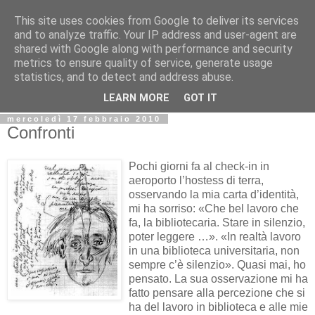
This site uses cookies from Google to deliver its services
Biblio@rti in
and to analyze traffic. Your IP address and user-agent are
shared with Google along with performance and security
metrics to ensure quality of service, generate usage
Il Blog della Biblioteca di Area delle arti per condividere
statistics, and to detect and address abuse.
informazioni iniziative incontri
LEARN MORE
GOT IT
mercoledì 17 febbraio 2010
Confronti
Pochi giorni fa al check-in in
aeroporto l’hostess di terra,
osservando la mia carta d’identità,
mi ha sorriso: «Che bel lavoro che
fa, la bibliotecaria. Stare in silenzio,
poter leggere …». «In realtà lavoro
in una biblioteca universitaria, non
sempre c’è silenzio». Quasi mai, ho
pensato. La sua osservazione mi ha
fatto pensare alla percezione che si
ha del lavoro in biblioteca e alle mie