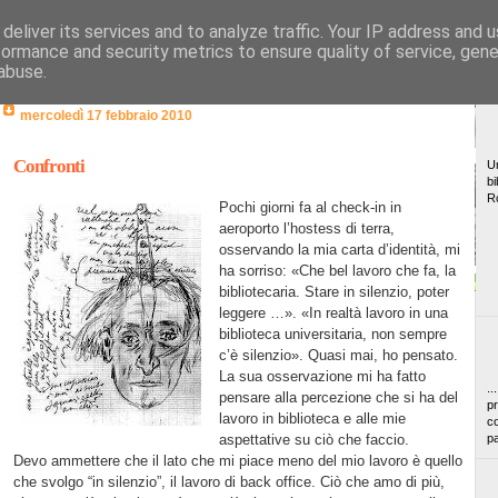
deliver its services and to analyze traffic. Your IP address and 
formance and security metrics to ensure quality of service, gen
abuse.
mercoledì 17 febbraio 2010
Confronti
Un
bi
R
Pochi giorni fa al check-in in
aeroporto l’hostess di terra,
osservando la mia carta d’identità, mi
ha sorriso: «Che bel lavoro che fa, la
bibliotecaria. Stare in silenzio, poter
leggere …». «In realtà lavoro in una
biblioteca universitaria, non sempre
c’è silenzio». Quasi mai, ho pensato.
La sua osservazione mi ha fatto
..
pensare alla percezione che si ha del
pr
lavoro in biblioteca e alle mie
co
aspettative su ciò che faccio.
pa
Devo ammettere che il lato che mi piace meno del mio lavoro è quello
che svolgo “in silenzio”, il lavoro di back office. Ciò che amo di più,