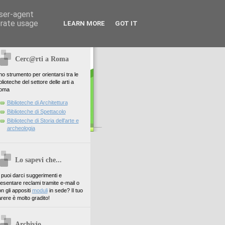
user-agent
erate usage
LEARN MORE
GOT IT
Cerc@rti a Roma
o strumento per orientarsi tra le
blioteche del settore delle arti a
oma
Biblioteche di Architettura
Biblioteche di Spettacolo
Biblioteche di Storia dell'arte e
archeologia
Lo sapevi che...
. puoi darci suggerimenti e
esentare reclami tramite e-mail o
n gli appositi
moduli
in sede? Il tuo
rere è molto gradito!
Archivio