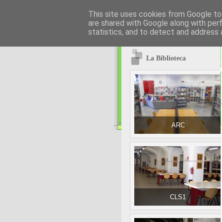
This site uses cookies from Google to 
are shared with Google along with per
statistics, and to detect and address 
La Biblioteca
ARC
CLS1