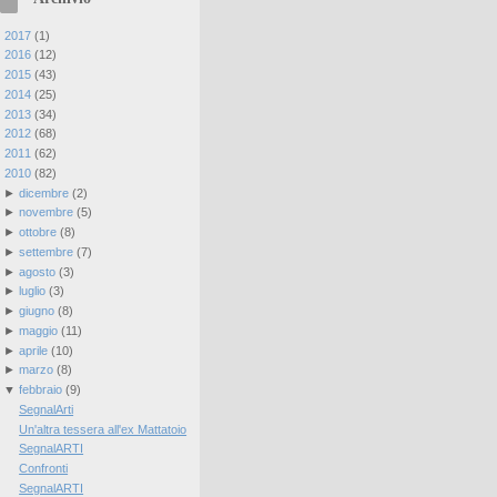
►
2017
(
1
)
►
2016
(
12
)
►
2015
(
43
)
►
2014
(
25
)
►
2013
(
34
)
►
2012
(
68
)
►
2011
(
62
)
▼
2010
(
82
)
►
dicembre
(
2
)
►
novembre
(
5
)
►
ottobre
(
8
)
►
settembre
(
7
)
►
agosto
(
3
)
►
luglio
(
3
)
►
giugno
(
8
)
►
maggio
(
11
)
►
aprile
(
10
)
►
marzo
(
8
)
▼
febbraio
(
9
)
SegnalArti
Un'altra tessera all'ex Mattatoio
SegnalARTI
Confronti
SegnalARTI