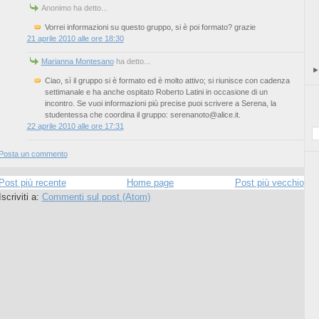
Anonimo ha detto...
Vorrei informazioni su questo gruppo, si è poi formato? grazie
21 aprile 2010 alle ore 18:30
Marianna Montesano
ha detto...
Ciao, sì il gruppo si è formato ed è molto attivo; si riunisce con cadenza
settimanale e ha anche ospitato Roberto Latini in occasione di un
incontro. Se vuoi informazioni più precise puoi scrivere a Serena, la
studentessa che coordina il gruppo: serenanoto@alice.it.
22 aprile 2010 alle ore 17:31
Posta un commento
Post più recente
Home page
Post più vecchio
Iscriviti a:
Commenti sul post (Atom)