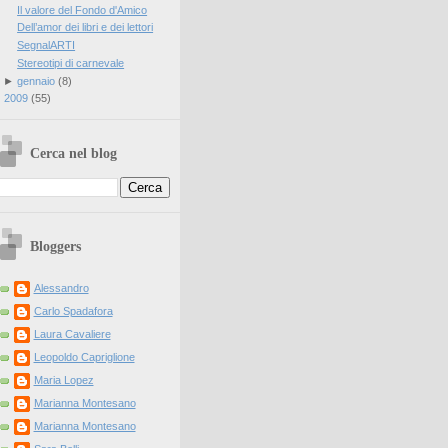
Il valore del Fondo d'Amico
Dell’amor dei libri e dei lettori
SegnalARTI
Stereotipi di carnevale
►
gennaio
(
8
)
►
2009
(
55
)
Cerca nel blog
Bloggers
Alessandro
Carlo Spadafora
Laura Cavaliere
Leopoldo Capriglione
Maria Lopez
Marianna Montesano
Marianna Montesano