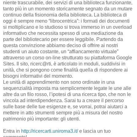
niente trascurabile, dei servizi di una biblioteca funzionante,
tanto più in un momento storicamente segnato da un mutare
continuo della fisionomia della biblioteca. La biblioteca di
oggi è sempre meno “librocentrica”: i formati dei documenti
si moltiplicano e lo studioso si trova immerso in un overload
informativo che necessita spesso di una mediazione da
parte del bibliotecario per essere leggibile. Partendo da
questa convinzione abbiamo deciso di offrire ai nostri
studenti un aiuto costante, un “affiancamento virtuale”
attraverso un corso on-line strutturato su piattaforma Google
Sites. Il sito, ricerc@rti, è articolato in moduli, suddivisi in
unità, che si pongono come finalità quella di rispondere ai
bisogni informativi del momento.
Le unità di apprendimento non sono ordinate in una
sequenzialità imposta ma semplicemente legate le une alle
altre da un filo rosso, l’ipotesi di una ricerca tipo, che non le
vincola ad interdipendenza. Sarai tu a creare il percorso
sulle base delle tue esigenze e, se vorrai, potrai aiutarci a
mettere in atto strumenti sempre più a misura del nostro
patrimonio più importante: gli utenti.
Entra in
http://ricercarti.uniroma3.it/
e lascia un tuo