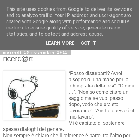
This site uses cookies from Google to deliver its services
Biblio@rti in
and to analyze traffic. Your IP address and user-agent are
shared with Google along with performance and security
metrics to ensure quality of service, generate usage
Il Blog della Biblioteca di Area delle arti per condividere
statistics, and to detect and address abuse.
informazioni iniziative incontri
LEARN MORE
GOT IT
martedì 15 novembre 2011
ricerc@rti
“Posso disturbarti? Avrei
bisogno di una mano per la
bibliografia della tesi”. “Dimmi
…”. “Non so come citare un
saggio ma se vuoi passo
dopo, vedo che ora stai
lavorando”. “Anche questo è il
mio lavoro”.
Mi è capitato di sostenere
spesso dialoghi del genere.
Non sempre è chiaro che il reference è parte, tra l’altro per