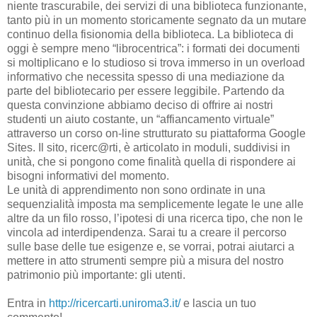
niente trascurabile, dei servizi di una biblioteca funzionante,
tanto più in un momento storicamente segnato da un mutare
continuo della fisionomia della biblioteca. La biblioteca di
oggi è sempre meno “librocentrica”: i formati dei documenti
si moltiplicano e lo studioso si trova immerso in un overload
informativo che necessita spesso di una mediazione da
parte del bibliotecario per essere leggibile. Partendo da
questa convinzione abbiamo deciso di offrire ai nostri
studenti un aiuto costante, un “affiancamento virtuale”
attraverso un corso on-line strutturato su piattaforma Google
Sites. Il sito, ricerc@rti, è articolato in moduli, suddivisi in
unità, che si pongono come finalità quella di rispondere ai
bisogni informativi del momento.
Le unità di apprendimento non sono ordinate in una
sequenzialità imposta ma semplicemente legate le une alle
altre da un filo rosso, l’ipotesi di una ricerca tipo, che non le
vincola ad interdipendenza. Sarai tu a creare il percorso
sulle base delle tue esigenze e, se vorrai, potrai aiutarci a
mettere in atto strumenti sempre più a misura del nostro
patrimonio più importante: gli utenti.
Entra in
http://ricercarti.uniroma3.it/
e lascia un tuo