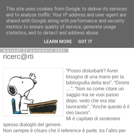
This site uses cookies from Google to deliver its services
Biblio@rti in
and to analyze traffic. Your IP address and user-agent are
shared with Google along with performance and security
metrics to ensure quality of service, generate usage
Il Blog della Biblioteca di Area delle arti per condividere
statistics, and to detect and address abuse.
informazioni iniziative incontri
LEARN MORE
GOT IT
martedì 15 novembre 2011
ricerc@rti
“Posso disturbarti? Avrei
bisogno di una mano per la
bibliografia della tesi”. “Dimmi
…”. “Non so come citare un
saggio ma se vuoi passo
dopo, vedo che ora stai
lavorando”. “Anche questo è il
mio lavoro”.
Mi è capitato di sostenere
spesso dialoghi del genere.
Non sempre è chiaro che il reference è parte, tra l’altro per