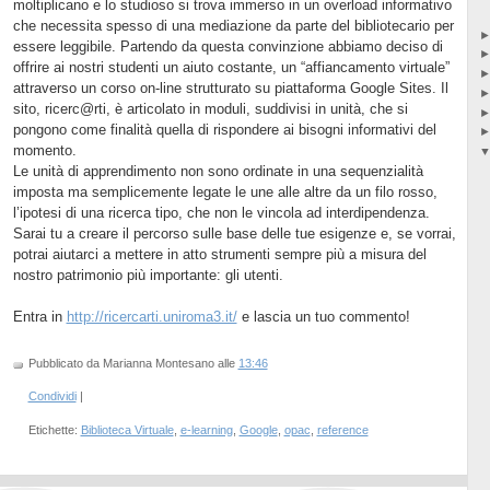
moltiplicano e lo studioso si trova immerso in un overload informativo
che necessita spesso di una mediazione da parte del bibliotecario per
essere leggibile. Partendo da questa convinzione abbiamo deciso di
offrire ai nostri studenti un aiuto costante, un “affiancamento virtuale”
attraverso un corso on-line strutturato su piattaforma Google Sites. Il
sito, ricerc@rti, è articolato in moduli, suddivisi in unità, che si
pongono come finalità quella di rispondere ai bisogni informativi del
momento.
Le unità di apprendimento non sono ordinate in una sequenzialità
imposta ma semplicemente legate le une alle altre da un filo rosso,
l’ipotesi di una ricerca tipo, che non le vincola ad interdipendenza.
Sarai tu a creare il percorso sulle base delle tue esigenze e, se vorrai,
potrai aiutarci a mettere in atto strumenti sempre più a misura del
nostro patrimonio più importante: gli utenti.
Entra in
http://ricercarti.uniroma3.it/
e lascia un tuo commento!
Pubblicato da Marianna Montesano
alle
13:46
Condividi
|
Etichette:
Biblioteca Virtuale
,
e-learning
,
Google
,
opac
,
reference