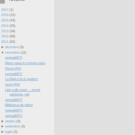
►
2017
(
1
)
►
2016
(
12
)
►
2015
(
43
)
►
2014
(
25
)
►
2013
(
34
)
►
2012
(
68
)
▼
2011
(
62
)
►
dicembre
(
5
)
▼
novembre
(
11
)
segnalARTI
Mens sana in corpore sano
Ricerc@rti
segnalARTI
La BAA si fa in quattro!
ricerc@rti
Libri sullo sport ... pronti,
partenza, via!
segnalARTI
Biblioteca da ridere
segnalARTI
segnalARTI
►
ottobre
(
3
)
►
settembre
(
3
)
►
luglio
(
3
)