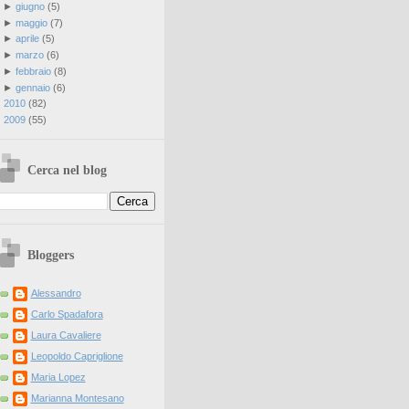
►
giugno
(
5
)
►
maggio
(
7
)
►
aprile
(
5
)
►
marzo
(
6
)
►
febbraio
(
8
)
►
gennaio
(
6
)
►
2010
(
82
)
►
2009
(
55
)
Cerca nel blog
Bloggers
Alessandro
Carlo Spadafora
Laura Cavaliere
Leopoldo Capriglione
Maria Lopez
Marianna Montesano