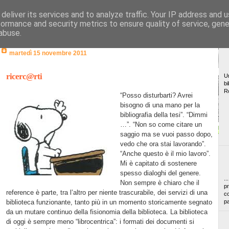
deliver its services and to analyze traffic. Your IP address and 
formance and security metrics to ensure quality of service, gen
abuse.
martedì 15 novembre 2011
ricerc@rti
Un
bi
R
“Posso disturbarti? Avrei
bisogno di una mano per la
bibliografia della tesi”. “Dimmi
…”. “Non so come citare un
saggio ma se vuoi passo dopo,
vedo che ora stai lavorando”.
“Anche questo è il mio lavoro”.
Mi è capitato di sostenere
spesso dialoghi del genere.
..
Non sempre è chiaro che il
pr
reference è parte, tra l’altro per niente trascurabile, dei servizi di una
co
biblioteca funzionante, tanto più in un momento storicamente segnato
pa
da un mutare continuo della fisionomia della biblioteca. La biblioteca
di oggi è sempre meno “librocentrica”: i formati dei documenti si