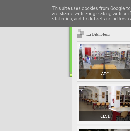
This site uses cookies from Google to 
are shared with Google along with per
statistics, and to detect and address 
La Biblioteca
ARC
CLS1