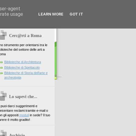
user-agent
erate usage
LEARN MORE
GOT IT
Cerc@rti a Roma
o strumento per orientarsi tra le
blioteche del settore delle arti a
oma
Biblioteche di Architettura
Biblioteche di Spettacolo
Biblioteche di Storia dell'arte e
archeologia
Lo sapevi che...
. puoi darci suggerimenti e
esentare reclami tramite e-mail o
n gli appositi
moduli
in sede? Il tuo
rere è molto gradito!
Archivio