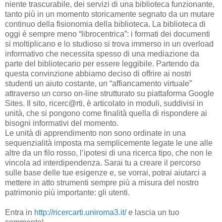
niente trascurabile, dei servizi di una biblioteca funzionante,
tanto più in un momento storicamente segnato da un mutare
continuo della fisionomia della biblioteca. La biblioteca di
oggi è sempre meno “librocentrica”: i formati dei documenti
si moltiplicano e lo studioso si trova immerso in un overload
informativo che necessita spesso di una mediazione da
parte del bibliotecario per essere leggibile. Partendo da
questa convinzione abbiamo deciso di offrire ai nostri
studenti un aiuto costante, un “affiancamento virtuale”
attraverso un corso on-line strutturato su piattaforma Google
Sites. Il sito, ricerc@rti, è articolato in moduli, suddivisi in
unità, che si pongono come finalità quella di rispondere ai
bisogni informativi del momento.
Le unità di apprendimento non sono ordinate in una
sequenzialità imposta ma semplicemente legate le une alle
altre da un filo rosso, l’ipotesi di una ricerca tipo, che non le
vincola ad interdipendenza. Sarai tu a creare il percorso
sulle base delle tue esigenze e, se vorrai, potrai aiutarci a
mettere in atto strumenti sempre più a misura del nostro
patrimonio più importante: gli utenti.
Entra in
http://ricercarti.uniroma3.it/
e lascia un tuo