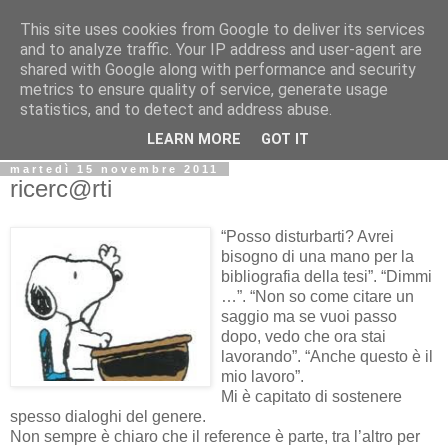
This site uses cookies from Google to deliver its services
Biblio@rti in
and to analyze traffic. Your IP address and user-agent are
shared with Google along with performance and security
metrics to ensure quality of service, generate usage
Il Blog della Biblioteca di Area delle arti per condividere
statistics, and to detect and address abuse.
informazioni iniziative incontri
LEARN MORE
GOT IT
martedì 15 novembre 2011
ricerc@rti
“Posso disturbarti? Avrei
bisogno di una mano per la
bibliografia della tesi”. “Dimmi
…”. “Non so come citare un
saggio ma se vuoi passo
dopo, vedo che ora stai
lavorando”. “Anche questo è il
mio lavoro”.
Mi è capitato di sostenere
spesso dialoghi del genere.
Non sempre è chiaro che il reference è parte, tra l’altro per