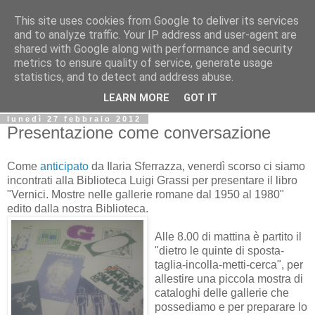
This site uses cookies from Google to deliver its services
Biblio@rti in
and to analyze traffic. Your IP address and user-agent are
shared with Google along with performance and security
metrics to ensure quality of service, generate usage
Il Blog della Biblioteca di Area delle arti per condividere
statistics, and to detect and address abuse.
informazioni iniziative incontri
LEARN MORE
GOT IT
lunedì 27 febbraio 2012
Presentazione come conversazione
Come
anticipato
da Ilaria Sferrazza, venerdì scorso ci siamo
incontrati alla Biblioteca Luigi Grassi per presentare il libro
"Vernici. Mostre nelle gallerie romane dal 1950 al 1980"
edito dalla nostra Biblioteca.
Alle 8.00 di mattina è partito il
"dietro le quinte di sposta-
taglia-incolla-metti-cerca", per
allestire una piccola mostra di
cataloghi delle gallerie che
possediamo e per preparare lo