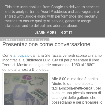
This site uses cookies from Google to deliver its services
Biblio@rti in
and to analyze traffic. Your IP address and user-agent are
shared with Google along with performance and security
metrics to ensure quality of service, generate usage
Il Blog della Biblioteca di Area delle arti per condividere
statistics, and to detect and address abuse.
informazioni iniziative incontri
LEARN MORE
GOT IT
lunedì 27 febbraio 2012
Presentazione come conversazione
Come
anticipato
da Ilaria Sferrazza, venerdì scorso ci siamo
incontrati alla Biblioteca Luigi Grassi per presentare il libro
"Vernici. Mostre nelle gallerie romane dal 1950 al 1980"
edito dalla nostra Biblioteca.
Alle 8.00 di mattina è partito il
"dietro le quinte di sposta-
taglia-incolla-metti-cerca", per
allestire una piccola mostra di
cataloghi delle gallerie che
possediamo e per preparare lo