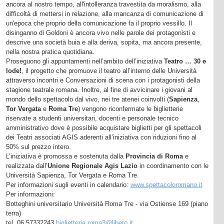
ancora al nostro tempo, all'intolleranza travestita da moralismo, alla
difficoltà di mettersi in relazione, alla mancanza di comunicazione di
un'epoca che proprio della comunicazione fa il proprio vessillo. Il
disinganno di Goldoni è ancora vivo nelle parole dei protagonisti e
descrive una società buia e alla deriva, sopita, ma ancora presente,
nella nostra pratica quotidiana.
Proseguono gli appuntamenti nell’ambito dell’iniziativa
Teatro … 30 e
lode!
, il progetto che promuove il teatro all’interno delle Università
attraverso incontri e Conversazioni di scena con i protagonisti della
stagione teatrale romana. Inoltre, al fine di avvicinare i giovani al
mondo dello spettacolo dal vivo, nei tre atenei coinvolti (
Sapienza
,
Tor Vergata
e
Roma Tre
) vengono riconfermate le biglietterie
riservate a studenti universitari, docenti e personale tecnico
amministrativo dove è possibile acquistare biglietti per gli spettacoli
dei Teatri associati AGIS aderenti all’iniziativa con riduzioni fino al
50% sul prezzo intero.
L’iniziativa è promossa e sostenuta dalla
Provincia di Roma
e
realizzata dall’
Unione
Regionale Agis Lazio
in coordinamento con le
Università Sapienza, Tor Vergata e Roma Tre.
Per informazioni sugli eventi in calendario:
www.spettacoloromano.it
Per informazioni:
Botteghini universitario Università Roma Tre - via Ostiense 169 (piano
terra)
tel. 06 57332243
biglietteria.roma3@libero.it