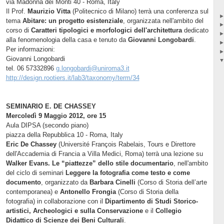
via Madonna dei Monti 40 - Roma, Italy
Il Prof.
Maurizio Vitta
(Politecnico di Milano) terrà una conferenza sul
tema
Abitare: un progetto esistenziale
, organizzata nell'ambito del
corso di
Caratteri tipologici e morfologici dell'architettura
dedicato
alla fenomenologia della casa e tenuto da
Giovanni Longobardi
.
Per informazioni:
Giovanni Longobardi
tel. 06
57332896
g.longobardi@uniroma3.it
http://design.rootiers.it/lab3/taxonomy/term/34
SEMINARIO E. DE CHASSEY
Mercoledì 9 Maggio 2012, ore 15
Aula DIPSA (secondo piano)
piazza della Repubblica 10 - Roma, Italy
Eric De Chassey
(Université François Rabelais, Tours e Direttore
dell'Accademia di Francia a Villa Medici, Roma) terrà una lezione su
Walker Evans. Le “piattezze” dello stile documentario
, nell'ambito
del ciclo di seminari
Leggere la fotografia come testo e come
documento
, organizzato da
Barbara Cinelli
(Corso di Storia dell’arte
contemporanea) e
Antonello Frongia
(Corso di Storia della
fotografia) in collaborazione con il
Dipartimento di Studi Storico-
artistici, Archeologici e sulla Conservazione
e il
Collegio
Didattico di Scienze dei Beni Culturali
.