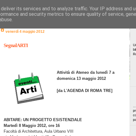
deliver its services and to analyze traffic. Your IP address and 
formance and security metrics to ensure quality of service, gen
abuse.
venerdì 4 maggio 2012
SegnalARTI
Un
bi
R
Attività di Ateneo da lunedì 7 a
domenica 13 maggio 2012
[da L'AGENDA DI ROMA TRE]
..
pr
co
ABITARE: UN PROGETTO ESISTENZIALE
pa
Martedì 8 Maggio 2012, ore 16
Facoltà di Architettura, Aula Urbano VIII