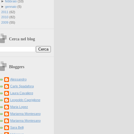
►
febbraio
(
10
)
►
gennaio
(
5
)
►
2011
(
62
)
►
2010
(
82
)
►
2009
(
55
)
Cerca nel blog
Bloggers
Alessandro
Carlo Spadafora
Laura Cavaliere
Leopoldo Capriglione
Maria Lopez
Marianna Montesano
Marianna Montesano
Sara Belli