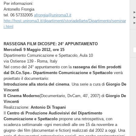
Per informazioni:
Antonello Frongia
tel. 06 57332005
afrongia@uniroma3.it
http://host.uniroma3.it/dipartimenti/storiadellarte/Dipartimento/seminar
i.html
RASSEGNA FILM DICOSPE: 24° APPUNTAMENTO
Mercoledì 9 Maggio 2012, ore 15
Dipartimento Comunicazione e Spettacolo, Aula 10
via Ostiense 139 - Roma, Italy
Nel corso del 24° appuntamento con la
rassegna dei film prodotti
dal Di.Co.Spe.- Dipartimento Comunicazione e Spettacolo
verrà
proiettato il documentario:
Introduzione alla storia del cinema
. Una serie a cura di
Giorgio De
Vincenti
Il Cinema Moderno
(Documentario, DvCam,
40’
, 2007) di
Giorgio De
Vincenti
Realizzazione:
Antonio Di Trapani
Il
Centro di Produzione Audiovisivi del Dipartimento
Comunicazione e Spettacolo
propone una retrospettiva, con
scadenza settimanale -ogni mercoledì alle ore 15 da novembre a
giugno- dei film (documentari e fiction) realizzati dal
2002 a
oggi. Una