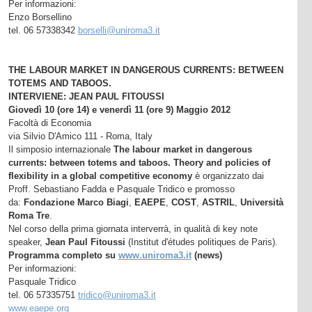
Per informazioni:
Enzo Borsellino
tel. 06 57338342
borselli@uniroma3.it
THE LABOUR MARKET IN DANGEROUS CURRENTS: BETWEEN
TOTEMS AND TABOOS.
INTERVIENE: JEAN PAUL FITOUSSI
Giovedì 10 (ore 14) e venerdì 11 (ore 9) Maggio 2012
Facoltà di Economia
via Silvio D'Amico 111 - Roma, Italy
Il simposio internazionale
The labour market in dangerous
currents: between totems and taboos. Theory and policies of
flexibility in a global competitive economy
è organizzato dai
Proff. Sebastiano Fadda e Pasquale Tridico e promosso
da:
Fondazione Marco Biagi
,
EAEPE
,
COST
,
ASTRIL
,
Università
Roma Tre
.
Nel corso della prima giornata interverrà, in qualità di key note
speaker,
Jean Paul Fitoussi
(Institut d'études politiques de Paris).
Programma completo su
www.uniroma3.it
(news)
Per informazioni:
Pasquale Tridico
tel. 06 57335751
tridico@uniroma3.it
www.eaepe.org