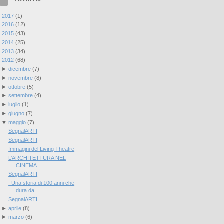
►
2017
(
1
)
►
2016
(
12
)
►
2015
(
43
)
►
2014
(
25
)
►
2013
(
34
)
▼
2012
(
68
)
►
dicembre
(
7
)
►
novembre
(
8
)
►
ottobre
(
5
)
►
settembre
(
4
)
►
luglio
(
1
)
►
giugno
(
7
)
▼
maggio
(
7
)
SegnalARTI
SegnalARTI
Immagini del Living Theatre
L’ARCHITETTURA NEL
CINEMA
SegnalARTI
Una storia di 100 anni che
dura da...
SegnalARTI
►
aprile
(
8
)
►
marzo
(
6
)