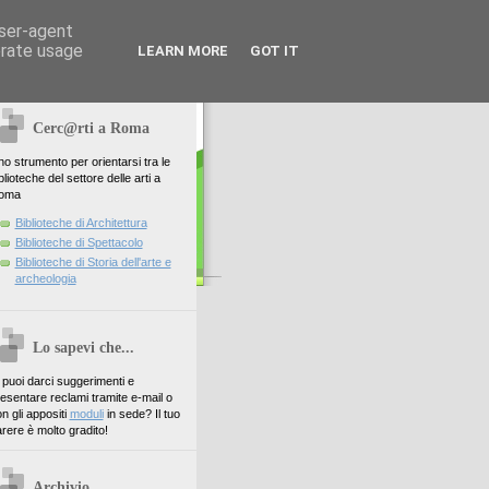
user-agent
erate usage
LEARN MORE
GOT IT
Cerc@rti a Roma
o strumento per orientarsi tra le
blioteche del settore delle arti a
oma
Biblioteche di Architettura
Biblioteche di Spettacolo
Biblioteche di Storia dell'arte e
archeologia
Lo sapevi che...
. puoi darci suggerimenti e
esentare reclami tramite e-mail o
n gli appositi
moduli
in sede? Il tuo
rere è molto gradito!
Archivio