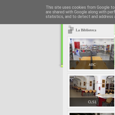
This site uses cookies from Google to 
are shared with Google along with per
statistics, and to detect and address 
La Biblioteca
ARC
CLS1