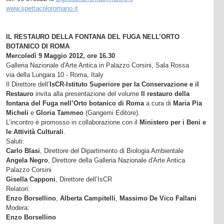
www.spettacoloromano.it
IL RESTAURO DELLA FONTANA DEL FUGA NELL’ORTO
BOTANICO DI ROMA
Mercoledì 9 Maggio 2012, ore 16.30
Galleria Nazionale d'Arte Antica in Palazzo Corsini, Sala Rossa
via della Lungara 10 - Roma, Italy
Il Direttore dell’
IsCR-Istituto Superiore per la Conservazione e il
Restauro
invita alla presentazione del volume
Il restauro della
fontana del Fuga nell’Orto botanico di Roma
a cura di
Maria Pia
Micheli
e
Gloria Tammeo
(Gangemi Editore).
L’incontro è promosso in collaborazione con il
Ministero per i Beni e
le Attività Culturali
.
Saluti:
Carlo Blasi
, Direttore del Dipartimento di Biologia Ambientale
Angela Negro
, Direttore della Galleria Nazionale d'Arte Antica
Palazzo Corsini
Gisella Capponi
, Direttore dell’IsCR
Relatori:
Enzo Borsellino
,
Alberta Campitelli
,
Massimo De Vico Fallani
Modera:
Enzo Borsellino