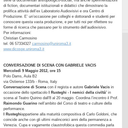
serie di documentari antropologico-sociali, ma anche sperimentazioni
di fiction, documentari istituzionali e didattici che dimostrano la
prolifica attività dell’ex Laboratorio Audiovisivi e ora Centro di
Produzione. E’ un’occasione per colleghi e dottorandi e studenti per
conoscere questa vasta produzione, e per tutti noi per riflettere su
forme di ricerca che passano per lo strumento dell’audiovisivo.
Per informazioni:
Christian Carmosino
tel. 06 57334327
carmosino@uniroma3.it
www.dicospe.uniroma3.it
CONVERSAZIONE DI SCENA CON GABRIELE VACIS
Mercoledì 9 Maggio 2012, ore 15
Polo Dams, Aula B2
via Ostiense 133/b - Roma, Italy
Conversazione di Scena
con il regista e autore
Gabriele Vacis
in
occasione dello spettacolo
I Rusteghi - I nemici della civiltà
” in
scena al Teatro Quirino dall'8 al 20 maggio. Coordina l’incontro il Prof.
Raimondo Guarino
nell’ambito del Corso di teatro e culture della
performance.
I Rusteghi
appartiene alla maturità compositiva di Carlo Goldoni, che
coincide anche con gli ultimi malinconici anni della permanenza a
Venezia. Cupa e vagamente claustrofobica questa commedia parla