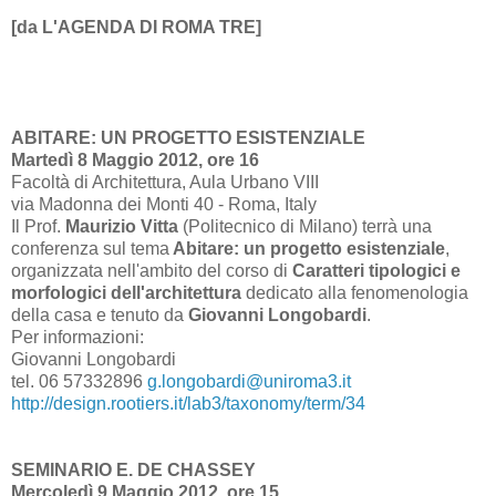
[da L'AGENDA DI ROMA TRE]
ABITARE: UN PROGETTO ESISTENZIALE
Martedì 8 Maggio 2012, ore 16
Facoltà di Architettura, Aula Urbano VIII
via Madonna dei Monti 40 - Roma, Italy
Il Prof.
Maurizio Vitta
(Politecnico di Milano) terrà una
conferenza sul tema
Abitare: un progetto esistenziale
,
organizzata nell'ambito del corso di
Caratteri tipologici e
morfologici dell'architettura
dedicato alla fenomenologia
della casa e tenuto da
Giovanni Longobardi
.
Per informazioni:
Giovanni Longobardi
tel. 06
57332896
g.longobardi@uniroma3.it
http://design.rootiers.it/lab3/taxonomy/term/34
SEMINARIO E. DE CHASSEY
Mercoledì 9 Maggio 2012, ore 15