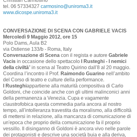
Christian Carmosino
tel. 06 57334327
carmosino@uniroma3.it
www.dicospe.uniroma3.it
CONVERSAZIONE DI SCENA CON GABRIELE VACIS
Mercoledì 9 Maggio 2012, ore 15
Polo Dams, Aula B2
via Ostiense 133/b - Roma, Italy
Conversazione di Scena
con il regista e autore
Gabriele
Vacis
in occasione dello spettacolo
I Rusteghi - I nemici
della civiltà
” in scena al Teatro Quirino dall'8 al 20 maggio.
Coordina l’incontro il Prof.
Raimondo Guarino
nell’ambito
del Corso di teatro e culture della performance.
I Rusteghi
appartiene alla maturità compositiva di Carlo
Goldoni, che coincide anche con gli ultimi malinconici anni
della permanenza a Venezia. Cupa e vagamente
claustrofobica questa commedia parla ancora al nostro
tempo, all'intolleranza travestita da moralismo, alla difficoltà
di mettersi in relazione, alla mancanza di comunicazione di
un'epoca che proprio della comunicazione fa il proprio
vessillo. Il disinganno di Goldoni è ancora vivo nelle parole
dei protagonisti e descrive una società buia e alla deriva,