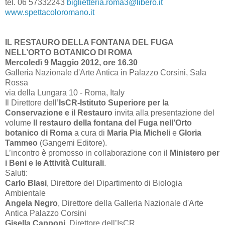
tel. 06 57332243
biglietteria.roma3@libero.it
www.spettacoloromano.it
IL RESTAURO DELLA FONTANA DEL FUGA
NELL’ORTO BOTANICO DI ROMA
Mercoledì 9 Maggio 2012, ore 16.30
Galleria Nazionale d'Arte Antica in Palazzo Corsini, Sala
Rossa
via della Lungara 10 - Roma, Italy
Il Direttore dell’
IsCR-Istituto Superiore per la
Conservazione e il Restauro
invita alla presentazione del
volume
Il restauro della fontana del Fuga nell’Orto
botanico di Roma
a cura di
Maria Pia Micheli
e
Gloria
Tammeo
(Gangemi Editore).
L’incontro è promosso in collaborazione con il
Ministero per
i Beni e le Attività Culturali
.
Saluti:
Carlo Blasi
, Direttore del Dipartimento di Biologia
Ambientale
Angela Negro
, Direttore della Galleria Nazionale d'Arte
Antica Palazzo Corsini
Gisella Capponi
, Direttore dell’IsCR