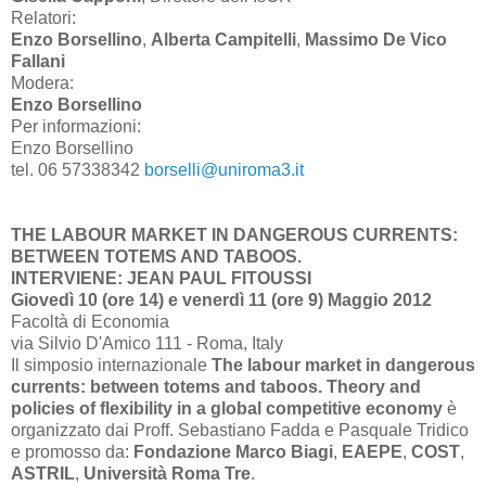
Relatori:
Enzo Borsellino
,
Alberta Campitelli
,
Massimo De Vico
Fallani
Modera:
Enzo Borsellino
Per informazioni:
Enzo Borsellino
tel. 06 57338342
borselli@uniroma3.it
THE LABOUR MARKET IN DANGEROUS CURRENTS:
BETWEEN TOTEMS AND TABOOS.
INTERVIENE: JEAN PAUL FITOUSSI
Giovedì 10 (ore 14) e venerdì 11 (ore 9) Maggio 2012
Facoltà di Economia
via Silvio D'Amico 111 - Roma, Italy
Il simposio internazionale
The labour market in dangerous
currents: between totems and taboos. Theory and
policies of flexibility in a global competitive economy
è
organizzato dai Proff. Sebastiano Fadda e Pasquale Tridico
e promosso da:
Fondazione Marco Biagi
,
EAEPE
,
COST
,
ASTRIL
,
Università Roma Tre
.