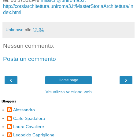
tel. 06 57332949
msarch@uniroma3.it
http://corsiarchitettura.uniroma3.it/MasterStoriaArchitettura/in
dex.html
Unknown
alle
12:34
Nessun commento:
Posta un commento
‹
›
Home page
Visualizza versione web
Bloggers
Alessandro
Carlo Spadafora
Laura Cavaliere
Leopoldo Capriglione