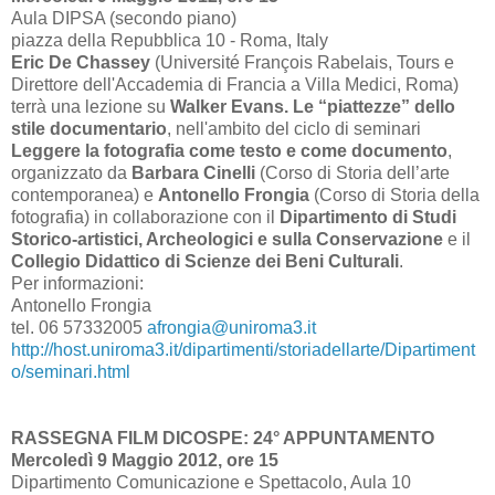
Aula DIPSA (secondo piano)
piazza della Repubblica 10 - Roma, Italy
Eric De Chassey
(Université François Rabelais, Tours e
Direttore dell'Accademia di Francia a Villa Medici, Roma)
terrà una lezione su
Walker Evans. Le “piattezze” dello
stile documentario
, nell'ambito del ciclo di seminari
Leggere la fotografia come testo e come documento
,
organizzato da
Barbara Cinelli
(Corso di Storia dell’arte
contemporanea) e
Antonello Frongia
(Corso di Storia della
fotografia) in collaborazione con il
Dipartimento di Studi
Storico-artistici, Archeologici e sulla Conservazione
e il
Collegio Didattico di Scienze dei Beni Culturali
.
Per informazioni:
Antonello Frongia
tel. 06 57332005
afrongia@uniroma3.it
http://host.uniroma3.it/dipartimenti/storiadellarte/Dipartiment
o/seminari.html
RASSEGNA FILM DICOSPE: 24° APPUNTAMENTO
Mercoledì 9 Maggio 2012, ore 15
Dipartimento Comunicazione e Spettacolo, Aula 10