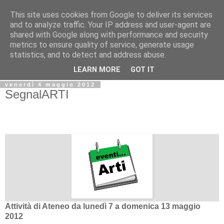
This site uses cookies from Google to deliver its services
Biblio@rti in
and to analyze traffic. Your IP address and user-agent are
shared with Google along with performance and security
metrics to ensure quality of service, generate usage
Il Blog della Biblioteca di Area delle arti per condividere
statistics, and to detect and address abuse.
informazioni iniziative incontri
LEARN MORE
GOT IT
venerdì 4 maggio 2012
SegnalARTI
Attività di Ateneo da lunedì 7 a domenica 13 maggio
2012