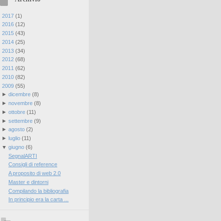
►
2017
(
1
)
►
2016
(
12
)
►
2015
(
43
)
►
2014
(
25
)
►
2013
(
34
)
►
2012
(
68
)
►
2011
(
62
)
►
2010
(
82
)
▼
2009
(
55
)
►
dicembre
(
8
)
►
novembre
(
8
)
►
ottobre
(
11
)
►
settembre
(
9
)
►
agosto
(
2
)
►
luglio
(
11
)
▼
giugno
(
6
)
SegnalARTI
Consigli di reference
A proposito di web 2.0
Master e dintorni
Compilando la bibliografia
In principio era la carta ...