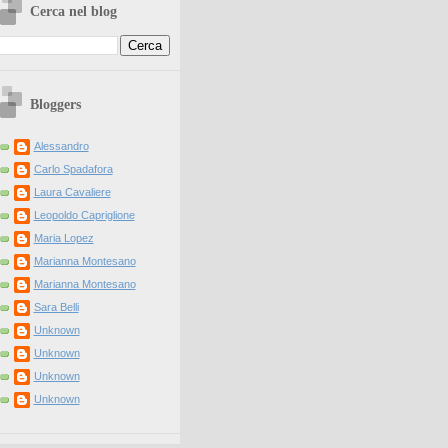
Cerca nel blog
Bloggers
Alessandro
Carlo Spadafora
Laura Cavaliere
Leopoldo Capriglione
Maria Lopez
Marianna Montesano
Marianna Montesano
Sara Belli
Unknown
Unknown
Unknown
Unknown