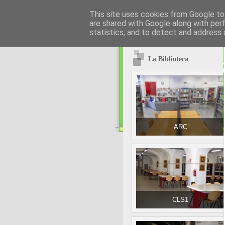
This site uses cookies from Google to 
are shared with Google along with per
statistics, and to detect and address 
La Biblioteca
ARC
CLS1