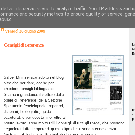
deliver its services and to analyze traffic. Your IP address and 
formance and security metrics to ensure quality of service, gen
abuse.
venerdì 26 giugno 2009
Consigli di reference
Un
bi
R
Salve! Mi inserisco subito nel blog,
oltre che per dare, anche per
chiedere consigli bibliografici.
Stiamo ingrandendo il settore delle
opere di “reference” della Sezione
..
Spettacolo (enciclopedie, repertori,
pr
dizionari, bibliografie, guide
co
eccetera), e per questo fine, oltre al
pa
nostro lavoro, sono molto utili i consigli di tutti gli utenti, che possono
segnalarci tutte le opere di questo tipo di cui sono a conoscenza
(viste in cataloghi o in altre biblioteche, per esempio).