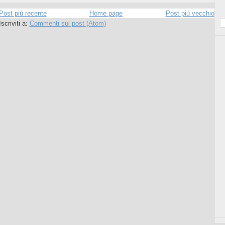
Post più recente
Home page
Post più vecchio
Iscriviti a:
Commenti sul post (Atom)