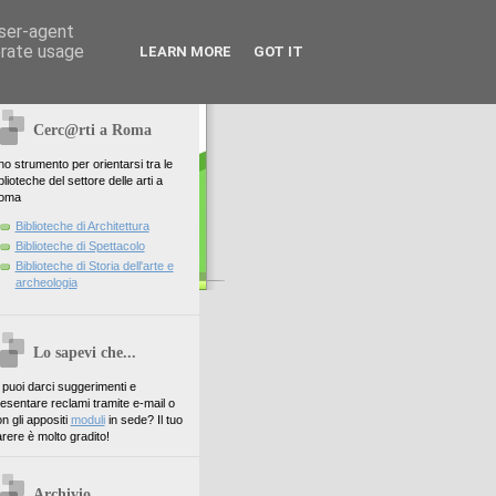
user-agent
erate usage
LEARN MORE
GOT IT
Cerc@rti a Roma
o strumento per orientarsi tra le
blioteche del settore delle arti a
oma
Biblioteche di Architettura
Biblioteche di Spettacolo
Biblioteche di Storia dell'arte e
archeologia
Lo sapevi che...
. puoi darci suggerimenti e
esentare reclami tramite e-mail o
n gli appositi
moduli
in sede? Il tuo
rere è molto gradito!
Archivio