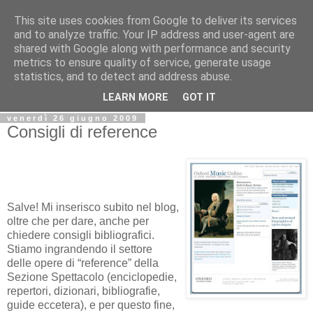
This site uses cookies from Google to deliver its services
Biblio@rti in
and to analyze traffic. Your IP address and user-agent are
shared with Google along with performance and security
metrics to ensure quality of service, generate usage
Il Blog della Biblioteca di Area delle arti per condividere
statistics, and to detect and address abuse.
informazioni iniziative incontri
LEARN MORE
GOT IT
venerdì 26 giugno 2009
Consigli di reference
Salve! Mi inserisco subito nel blog,
oltre che per dare, anche per
chiedere consigli bibliografici.
Stiamo ingrandendo il settore
delle opere di “reference” della
Sezione Spettacolo (enciclopedie,
repertori, dizionari, bibliografie,
guide eccetera), e per questo fine,