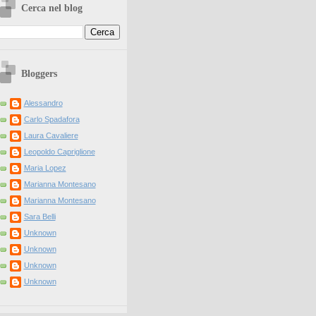
Cerca nel blog
Bloggers
Alessandro
Carlo Spadafora
Laura Cavaliere
Leopoldo Capriglione
Maria Lopez
Marianna Montesano
Marianna Montesano
Sara Belli
Unknown
Unknown
Unknown
Unknown