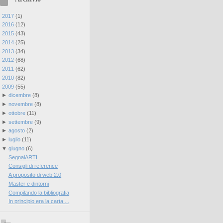
►
2017
(
1
)
►
2016
(
12
)
►
2015
(
43
)
►
2014
(
25
)
►
2013
(
34
)
►
2012
(
68
)
►
2011
(
62
)
►
2010
(
82
)
▼
2009
(
55
)
►
dicembre
(
8
)
►
novembre
(
8
)
►
ottobre
(
11
)
►
settembre
(
9
)
►
agosto
(
2
)
►
luglio
(
11
)
▼
giugno
(
6
)
SegnalARTI
Consigli di reference
A proposito di web 2.0
Master e dintorni
Compilando la bibliografia
In principio era la carta ...