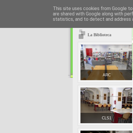
This site uses cookies from Google to 
are shared with Google along with per
statistics, and to detect and address 
La Biblioteca
ARC
CLS1