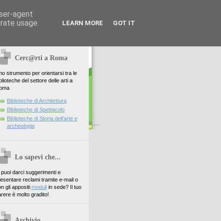
user-agent
erate usage
LEARN MORE
GOT IT
Cerc@rti a Roma
o strumento per orientarsi tra le
blioteche del settore delle arti a
oma
Biblioteche di Architettura
Biblioteche di Spettacolo
Biblioteche di Storia dell'arte e
archeologia
Lo sapevi che...
. puoi darci suggerimenti e
esentare reclami tramite e-mail o
n gli appositi
moduli
in sede? Il tuo
rere è molto gradito!
Archivio