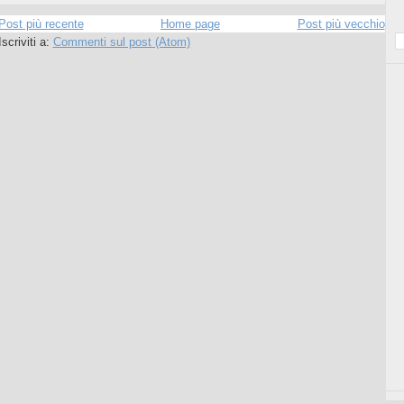
Post più recente
Home page
Post più vecchio
Iscriviti a:
Commenti sul post (Atom)