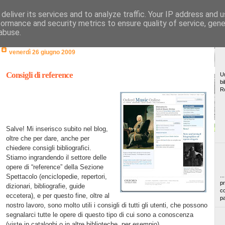
deliver its services and to analyze traffic. Your IP address and 
formance and security metrics to ensure quality of service, gen
abuse.
venerdì 26 giugno 2009
Consigli di reference
Un
bi
R
Salve! Mi inserisco subito nel blog,
oltre che per dare, anche per
chiedere consigli bibliografici.
Stiamo ingrandendo il settore delle
opere di “reference” della Sezione
..
Spettacolo (enciclopedie, repertori,
pr
dizionari, bibliografie, guide
co
eccetera), e per questo fine, oltre al
pa
nostro lavoro, sono molto utili i consigli di tutti gli utenti, che possono
segnalarci tutte le opere di questo tipo di cui sono a conoscenza
(viste in cataloghi o in altre biblioteche, per esempio).