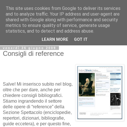
This site uses cookies from Google to deliver its services
Biblio@rti in
and to analyze traffic. Your IP address and user-agent are
shared with Google along with performance and security
metrics to ensure quality of service, generate usage
Il Blog della Biblioteca di Area delle arti per condividere
statistics, and to detect and address abuse.
informazioni iniziative incontri
LEARN MORE
GOT IT
venerdì 26 giugno 2009
Consigli di reference
Salve! Mi inserisco subito nel blog,
oltre che per dare, anche per
chiedere consigli bibliografici.
Stiamo ingrandendo il settore
delle opere di “reference” della
Sezione Spettacolo (enciclopedie,
repertori, dizionari, bibliografie,
guide eccetera), e per questo fine,