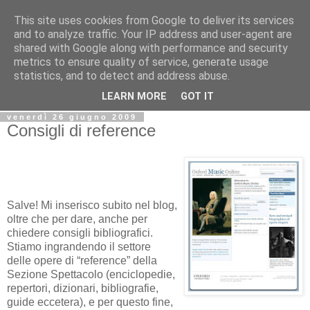
This site uses cookies from Google to deliver its services
Biblio@rti in
and to analyze traffic. Your IP address and user-agent are
shared with Google along with performance and security
metrics to ensure quality of service, generate usage
Il Blog della Biblioteca di Area delle arti per condividere
statistics, and to detect and address abuse.
informazioni iniziative incontri
LEARN MORE
GOT IT
venerdì 26 giugno 2009
Consigli di reference
Salve! Mi inserisco subito nel blog,
oltre che per dare, anche per
chiedere consigli bibliografici.
Stiamo ingrandendo il settore
delle opere di “reference” della
Sezione Spettacolo (enciclopedie,
repertori, dizionari, bibliografie,
guide eccetera), e per questo fine,