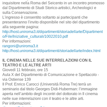
inquisitore nella Roma del Seicento in un incontro promosso
dal Dipartimento di Studi Storico-artistici, Archeologici e
sulla Conservazione.
L'ingresso è consentito soltanto ai partecipanti che
presenteranno l'invito disponibile nel sito del dipartimento
alla seguente pagina:
http://host.uniroma3.it/dipartimenti/storiadellarte/Dipartiment
o/File/Iniziative_culturali/10022010.pdf
Per informazioni:
rangoni@uniroma3.it
http://host.uniroma3.it/dipartimenti/storiadellarte/index.html
IL CINEMA NELLE SUE INTERRELAZIONI CON IL
TEATRO E LE ALTRE ARTI
Giovedì 11 febbraio, ore 15
Aula X del Dipartimento di Comunicazione e Spettacolo -
via Ostiense 139
Il Prof. Enrico Carocci (Università Roma Tre) terrà un
seminario dal titolo Georges Didi-Huberman: l’immagine
aperta nell’ambito degli incontri del dottorato in Il cinema
nelle sue interrelazioni con il teatro e le altre arti.
Per informazioni: