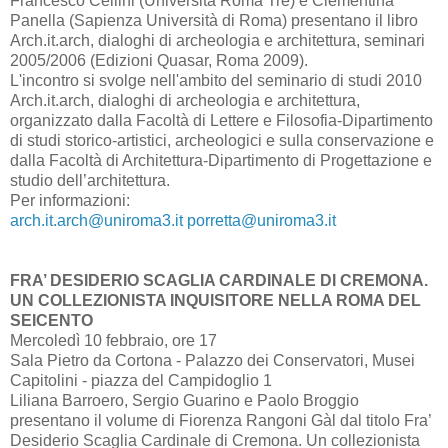
Francesco Cellini (Università Roma Tre) e Clementina
Panella (Sapienza Università di Roma) presentano il libro
Arch.it.arch, dialoghi di archeologia e architettura, seminari
2005/2006 (Edizioni Quasar, Roma 2009).
L'incontro si svolge nell'ambito del seminario di studi 2010
Arch.it.arch, dialoghi di archeologia e architettura,
organizzato dalla Facoltà di Lettere e Filosofia-Dipartimento
di studi storico-artistici, archeologici e sulla conservazione e
dalla Facoltà di Architettura-Dipartimento di Progettazione e
studio dell’architettura.
Per informazioni:
arch.it.arch@uniroma3.it
porretta@uniroma3.it
FRA’ DESIDERIO SCAGLIA CARDINALE DI CREMONA.
UN COLLEZIONISTA INQUISITORE NELLA ROMA DEL
SEICENTO
Mercoledì 10 febbraio, ore 17
Sala Pietro da Cortona - Palazzo dei Conservatori, Musei
Capitolini - piazza del Campidoglio 1
Liliana Barroero, Sergio Guarino e Paolo Broggio
presentano il volume di Fiorenza Rangoni Gàl dal titolo Fra’
Desiderio Scaglia Cardinale di Cremona. Un collezionista