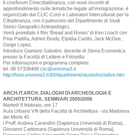
Il cineforum Cinecittadinanza, con nove incontri di
approfondimento sulle tematiche legate all'immigrazione, è
organizzato dal CLIC-Corsi e Laboratori Interculturali per la
Cittadinanza, con il patrocinio del Dipartimento di Studi
Storici Geografici Antropologici.
Verrà proiettato il film ‘Bread and Roses’ di Ken Loach con
Pilar Padilla, Adrien Brody, Elpidia Carillo, Jack McGee,
Gorge Lopez.
Introduce Gaetano Sabatini, docente di Storia Economica
presso la Facoltà di Lettere e Filosofia
Per informazioni e programma completo:
tel. 06 57338468
clic@uniroma3.it
http://host.uniroma3.it:80/dipartimenti/stusto/iniziative.htm
ARCH.IT.ARCH, DIALOGHI DI ARCHEOLOGIA E
ARCHITETTURA, SEMINARI 2005/2006
Martedì 9 febbraio, ore 17
Aula Urbano VIII della Facoltà di Architettura - via Madonna
dei Monti 40
I Proff. Andrea Carandini (Sapienza Università di Roma),
Giovanni Carbonara (Sapienza Università di Roma),