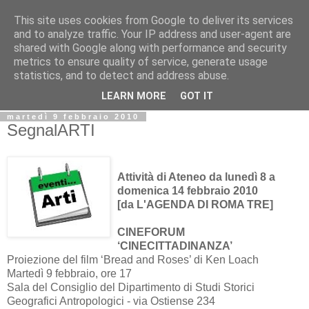
This site uses cookies from Google to deliver its services
Biblio@rti in
and to analyze traffic. Your IP address and user-agent are
shared with Google along with performance and security
metrics to ensure quality of service, generate usage
Il Blog della Biblioteca di Area delle arti per condividere
statistics, and to detect and address abuse.
informazioni iniziative incontri
LEARN MORE
GOT IT
martedì 9 febbraio 2010
SegnalARTI
Attività di Ateneo da lunedì 8 a
domenica 14 febbraio 2010
[da L'AGENDA DI ROMA TRE]
CINEFORUM
‘CINECITTADINANZA’
Proiezione del film ‘Bread and Roses’ di Ken Loach
Martedì 9 febbraio, ore 17
Sala del Consiglio del Dipartimento di Studi Storici
Geografici Antropologici - via Ostiense 234