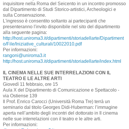
inquisitore nella Roma del Seicento in un incontro promosso
dal Dipartimento di Studi Storico-artistici, Archeologici e
sulla Conservazione.
L'ingresso è consentito soltanto ai partecipanti che
presenteranno l'invito disponibile nel sito del dipartimento
alla seguente pagina:
http://host.uniroma3.it/dipartimenti/storiadellarte/Dipartiment
o/File/Iniziative_culturali/10022010.pdf
Per informazioni:
rangoni@uniroma3.it
http://host.uniroma3.it/dipartimenti/storiadellarte/index.html
IL CINEMA NELLE SUE INTERRELAZIONI CON IL
TEATRO E LE ALTRE ARTI
Giovedì 11 febbraio, ore 15
Aula X del Dipartimento di Comunicazione e Spettacolo -
via Ostiense 139
Il Prof. Enrico Carocci (Università Roma Tre) terrà un
seminario dal titolo Georges Didi-Huberman: l’immagine
aperta nell’ambito degli incontri del dottorato in Il cinema
nelle sue interrelazioni con il teatro e le altre arti.
Per informazioni: