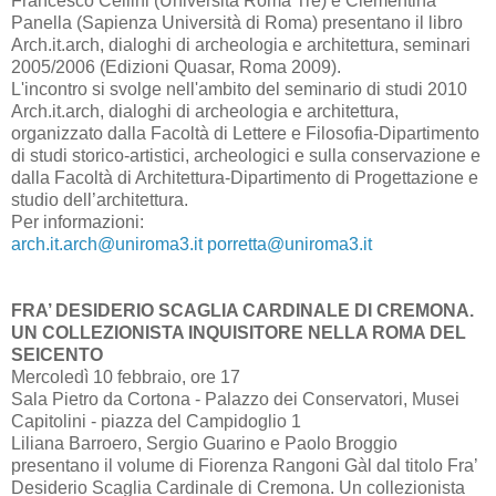
Francesco Cellini (Università Roma Tre) e Clementina
Panella (Sapienza Università di Roma) presentano il libro
Arch.it.arch, dialoghi di archeologia e architettura, seminari
2005/2006 (Edizioni Quasar, Roma 2009).
L'incontro si svolge nell'ambito del seminario di studi 2010
Arch.it.arch, dialoghi di archeologia e architettura,
organizzato dalla Facoltà di Lettere e Filosofia-Dipartimento
di studi storico-artistici, archeologici e sulla conservazione e
dalla Facoltà di Architettura-Dipartimento di Progettazione e
studio dell’architettura.
Per informazioni:
arch.it.arch@uniroma3.it
porretta@uniroma3.it
FRA’ DESIDERIO SCAGLIA CARDINALE DI CREMONA.
UN COLLEZIONISTA INQUISITORE NELLA ROMA DEL
SEICENTO
Mercoledì 10 febbraio, ore 17
Sala Pietro da Cortona - Palazzo dei Conservatori, Musei
Capitolini - piazza del Campidoglio 1
Liliana Barroero, Sergio Guarino e Paolo Broggio
presentano il volume di Fiorenza Rangoni Gàl dal titolo Fra’
Desiderio Scaglia Cardinale di Cremona. Un collezionista