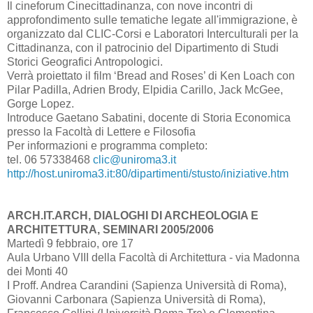
Il cineforum Cinecittadinanza, con nove incontri di
approfondimento sulle tematiche legate all'immigrazione, è
organizzato dal CLIC-Corsi e Laboratori Interculturali per la
Cittadinanza, con il patrocinio del Dipartimento di Studi
Storici Geografici Antropologici.
Verrà proiettato il film ‘Bread and Roses’ di Ken Loach con
Pilar Padilla, Adrien Brody, Elpidia Carillo, Jack McGee,
Gorge Lopez.
Introduce Gaetano Sabatini, docente di Storia Economica
presso la Facoltà di Lettere e Filosofia
Per informazioni e programma completo:
tel. 06 57338468
clic@uniroma3.it
http://host.uniroma3.it:80/dipartimenti/stusto/iniziative.htm
ARCH.IT.ARCH, DIALOGHI DI ARCHEOLOGIA E
ARCHITETTURA, SEMINARI 2005/2006
Martedì 9 febbraio, ore 17
Aula Urbano VIII della Facoltà di Architettura - via Madonna
dei Monti 40
I Proff. Andrea Carandini (Sapienza Università di Roma),
Giovanni Carbonara (Sapienza Università di Roma),