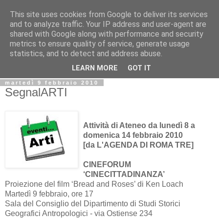
This site uses cookies from Google to deliver its services
Biblio@rti in
and to analyze traffic. Your IP address and user-agent are
shared with Google along with performance and security
metrics to ensure quality of service, generate usage
Il Blog della Biblioteca di Area delle arti per condividere
statistics, and to detect and address abuse.
informazioni iniziative incontri
LEARN MORE
GOT IT
martedì 9 febbraio 2010
SegnalARTI
Attività di Ateneo da lunedì 8 a
domenica 14 febbraio 2010
[da L'AGENDA DI ROMA TRE]
CINEFORUM
‘CINECITTADINANZA’
Proiezione del film ‘Bread and Roses’ di Ken Loach
Martedì 9 febbraio, ore 17
Sala del Consiglio del Dipartimento di Studi Storici
Geografici Antropologici - via Ostiense 234