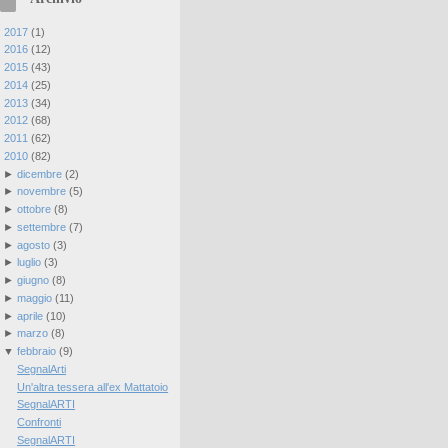
►
2017
(
1
)
►
2016
(
12
)
►
2015
(
43
)
►
2014
(
25
)
►
2013
(
34
)
►
2012
(
68
)
►
2011
(
62
)
▼
2010
(
82
)
►
dicembre
(
2
)
►
novembre
(
5
)
►
ottobre
(
8
)
►
settembre
(
7
)
►
agosto
(
3
)
►
luglio
(
3
)
►
giugno
(
8
)
►
maggio
(
11
)
►
aprile
(
10
)
►
marzo
(
8
)
▼
febbraio
(
9
)
SegnalArti
Un'altra tessera all'ex Mattatoio
SegnalARTI
Confronti
SegnalARTI