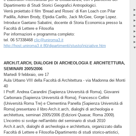
Dipartimento di Studi Storici Geografici Antropologici.
Verrà proiettato il film ‘Bread and Roses’ di Ken Loach con Pilar
Padilla, Adrien Brody, Elpidia Carillo, Jack McGee, Gorge Lopez.
Introduce Gaetano Sabatini, docente di Storia Economica presso la
Facoltà di Lettere e Filosofia
Per informazioni e programma completo:
tel. 06 57338468
clic@uniroma3.it
http://host.uniroma3.it:80/dipartimenti/stusto/iniziative.htm
ARCH.IT.ARCH, DIALOGHI DI ARCHEOLOGIA E ARCHITETTURA,
SEMINARI 2005/2006
Martedì 9 febbraio, ore 17
Aula Urbano VIII della Facoltà di Architettura - via Madonna dei Monti
40
I Proff. Andrea Carandini (Sapienza Università di Roma), Giovanni
Carbonara (Sapienza Università di Roma), Francesco Cellini
(Università Roma Tre) e Clementina Panella (Sapienza Università di
Roma) presentano il libro Arch.it.arch, dialoghi di archeologia e
architettura, seminari 2005/2006 (Edizioni Quasar, Roma 2009).
L'incontro si svolge nell'ambito del seminario di studi 2010
Arch.it.arch, dialoghi di archeologia e architettura, organizzato dalla
Facoltà di Lettere e Filosofia-Dipartimento di studi storico-artistici,