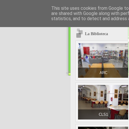
This site uses cookies from Google to 
are shared with Google along with per
statistics, and to detect and address 
La Biblioteca
ARC
CLS1