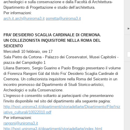
archeologici e sulla conservazione e dalla Facoltà di Architettura-
Dipartimento di Progettazione e studio dell’architettura.
Per informazioni:
arch.it.arch@uniroma3.it
porretta@uniroma3.it
FRA’ DESIDERIO SCAGLIA CARDINALE DI CREMONA.
UN COLLEZIONISTA INQUISITORE NELLA ROMA DEL
SEICENTO
Mercoledì 10 febbraio, ore 17
Sala Pietro da Cortona - Palazzo dei Conservatori, Musei Capitolini -
piazza del Campidoglio 1
Liliana Barroero, Sergio Guarino e Paolo Broggio presentano il volume
di Fiorenza Rangoni Gàl dal titolo Fra’ Desiderio Scaglia Cardinale di
Cremona. Un collezionista inquisitore nella Roma del Seicento in un
incontro promosso dal Dipartimento di Studi Storico-artistici,
Archeologici e sulla Conservazione.
L'ingresso è consentito soltanto ai partecipanti che presenteranno
l'invito disponibile nel sito del dipartimento alla seguente pagina:
http://host.uniroma3.it/dipartimenti/storiadellarte/Dipartimento/File/Iniz
iative_culturali/10022010.pdf
Per informazioni:
rangoni@uniroma3.it
http://host.uniroma3.it/dipartimenti/storiadellarte/index.html