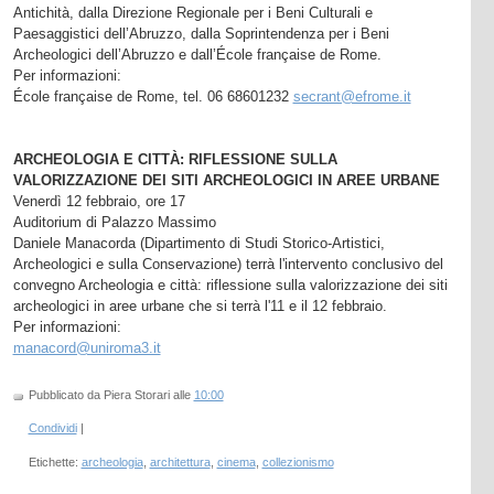
Antichità, dalla Direzione Regionale per i Beni Culturali e
Paesaggistici dell’Abruzzo, dalla Soprintendenza per i Beni
Archeologici dell’Abruzzo e dall’École française de Rome.
Per informazioni:
École française de Rome, tel. 06 68601232
secrant@efrome.it
ARCHEOLOGIA E CITTÀ: RIFLESSIONE SULLA
VALORIZZAZIONE DEI SITI ARCHEOLOGICI IN AREE URBANE
Venerdì 12 febbraio, ore 17
Auditorium di Palazzo Massimo
Daniele Manacorda (Dipartimento di Studi Storico-Artistici,
Archeologici e sulla Conservazione) terrà l'intervento conclusivo del
convegno Archeologia e città: riflessione sulla valorizzazione dei siti
archeologici in aree urbane che si terrà l'11 e il 12 febbraio.
Per informazioni:
manacord@uniroma3.it
Pubblicato da Piera Storari
alle
10:00
Condividi
|
Etichette:
archeologia
,
architettura
,
cinema
,
collezionismo