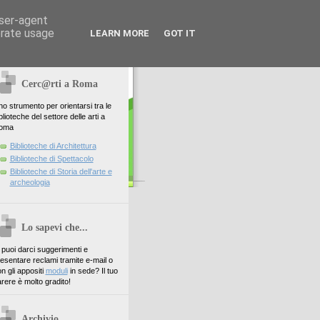
user-agent
erate usage
LEARN MORE
GOT IT
Cerc@rti a Roma
o strumento per orientarsi tra le
blioteche del settore delle arti a
oma
Biblioteche di Architettura
Biblioteche di Spettacolo
Biblioteche di Storia dell'arte e
archeologia
Lo sapevi che...
. puoi darci suggerimenti e
esentare reclami tramite e-mail o
n gli appositi
moduli
in sede? Il tuo
rere è molto gradito!
Archivio