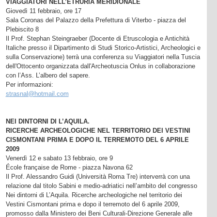
VIAGGIATORI NELL’ETRURIA MERIDIONALE
Giovedì 11 febbraio, ore 17
Sala Coronas del Palazzo della Prefettura di Viterbo - piazza del
Plebiscito 8
Il Prof. Stephan Steingraeber (Docente di Etruscologia e Antichità
Italiche presso il Dipartimento di Studi Storico-Artistici, Archeologici e
sulla Conservazione) terrà una conferenza su Viaggiatori nella Tuscia
dell'Ottocento organizzata dall'Archeotuscia Onlus in collaborazione
con l’Ass. L’albero del sapere.
Per informazioni:
strasnal@hotmail.com
NEI DINTORNI DI L’AQUILA.
RICERCHE ARCHEOLOGICHE NEL TERRITORIO DEI VESTINI
CISMONTANI PRIMA E DOPO IL TERREMOTO DEL 6 APRILE
2009
Venerdì 12 e sabato 13 febbraio, ore 9
École française de Rome - piazza Navona 62
Il Prof. Alessandro Guidi (Università Roma Tre) interverrà con una
relazione dal titolo Sabini e medio-adriatici nell’ambito del congresso
Nei dintorni di L’Aquila. Ricerche archeologiche nel territorio dei
Vestini Cismontani prima e dopo il terremoto del 6 aprile 2009,
promosso dalla Ministero dei Beni Culturali-Direzione Generale alle