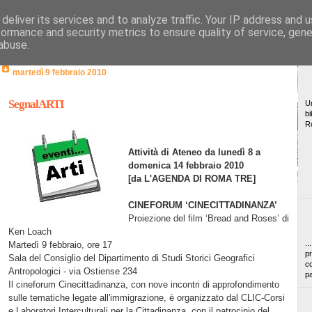
deliver its services and to analyze traffic. Your IP address and 
formance and security metrics to ensure quality of service, gen
abuse.
martedì 9 febbraio 2010
SegnalARTI
Un
bi
R
Attività di Ateneo da lunedì 8 a
domenica 14 febbraio 2010
[da L'AGENDA DI ROMA TRE]
CINEFORUM ‘CINECITTADINANZA’
Proiezione del film ‘Bread and Roses’ di
Ken Loach
..
Martedì 9 febbraio, ore 17
pr
Sala del Consiglio del Dipartimento di Studi Storici Geografici
co
Antropologici - via Ostiense 234
pa
Il cineforum Cinecittadinanza, con nove incontri di approfondimento
sulle tematiche legate all'immigrazione, è organizzato dal CLIC-Corsi
e Laboratori Interculturali per la Cittadinanza, con il patrocinio del