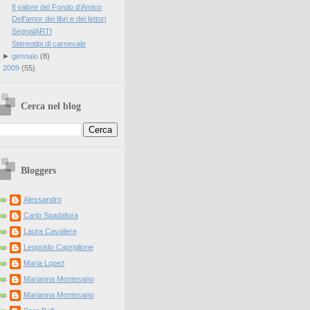
Il valore del Fondo d'Amico
Dell’amor dei libri e dei lettori
SegnalARTI
Stereotipi di carnevale
►
gennaio
(
8
)
►
2009
(
55
)
Cerca nel blog
Bloggers
Alessandro
Carlo Spadafora
Laura Cavaliere
Leopoldo Capriglione
Maria Lopez
Marianna Montesano
Marianna Montesano